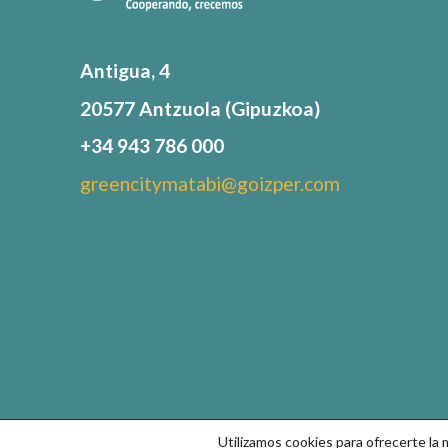
Antigua, 4
20577 Antzuola (Gipuzkoa)
+34 943 786 000
greencitymatabi@goizper.com
Utilizamos cookies para ofrecerte la