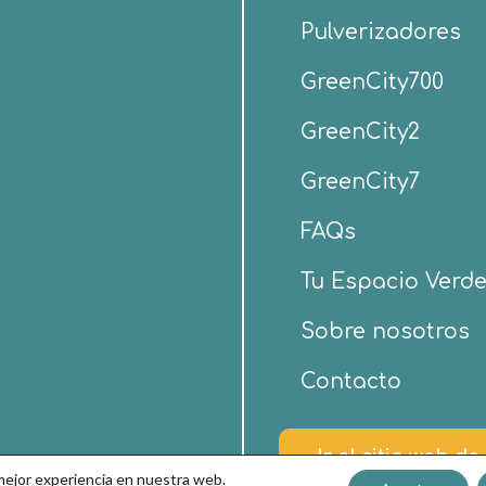
Pulverizadores
GreenCity700
GreenCity2
GreenCity7
FAQs
Tu Espacio Verd
Sobre nosotros
Contacto
Ir al sitio web d
 mejor experiencia en nuestra web.