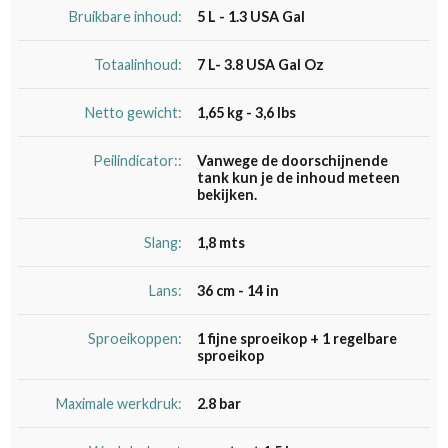
Bruikbare inhoud:
5 L - 1.3 USA Gal
Totaalinhoud:
7 L- 3.8 USA Gal Oz
Netto gewicht:
1,65 kg - 3,6 lbs
Peilindicator::
Vanwege de doorschijnende
tank kun je de inhoud meteen
bekijken.
Slang:
1,8 mts
Lans:
36 cm - 14 in
Sproeikoppen:
1 fijne sproeikop + 1 regelbare
sproeikop
Maximale werkdruk:
2.8 bar