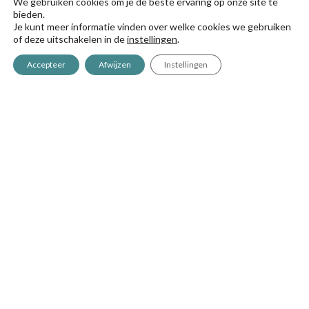
We gebruiken cookies om je de beste ervaring op onze site te
bieden.
Je kunt meer informatie vinden over welke cookies we gebruiken
of deze uitschakelen in de
instellingen
.
Accepteer
Afwijzen
Instellingen
Antigua, 4
20577 Antzuola (Gipuzkoa)
+34 943 786 000
greencitymatabi@goizper.com