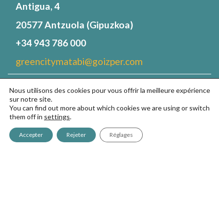
Antigua, 4
20577 Antzuola (Gipuzkoa)
+34 943 786 000
greencitymatabi@goizper.com
Nous utilisons des cookies pour vous offrir la meilleure expérience
Pulvérisateurs
sur notre site.
You can find out more about which cookies we are using or switch
GreenCity700
them off in
settings
.
GreenCity2
Accepter
Rejeter
Réglages
GreenCity 7
FAQs
Votre Espace Vert
À propos de nous