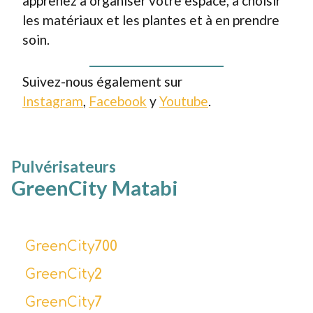
apprenez à organiser votre espace, à choisir
les matériaux et les plantes et à en prendre
soin.
Suivez-nous également sur
Instagram
,
Facebook
y
Youtube
.
Pulvérisateurs
GreenCity Matabi
GreenCity
700
GreenCity
2
GreenCity
7