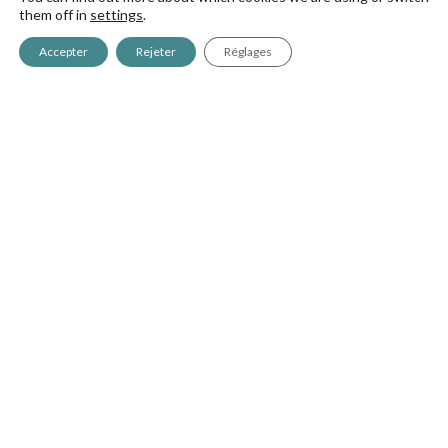
them off in
settings
.
Accepter
Rejeter
Réglages
Pièces de rechange
Pulvérisateurs
GreenCity
La pièce dont vous avez