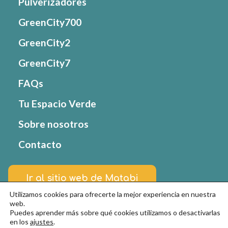
Pulverizadores
GreenCity700
GreenCity2
GreenCity7
FAQs
Tu Espacio Verde
Sobre nosotros
Contacto
Ir al sitio web de Matabi
Utilizamos cookies para ofrecerte la mejor experiencia en nuestra
web.
Puedes aprender más sobre qué cookies utilizamos o desactivarlas
© Goizper Group 2022. Todos los derechos
en los
ajustes
.