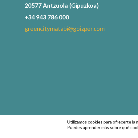
20577 Antzuola (Gipuzkoa)
+34 943 786 000
greencitymatabi@goizper.com
Utilizamos cookies para ofrecerte la
Puedes aprender más sobre qué cooki
© Goizper Group 2022. Todos los derechos reservados.
Co