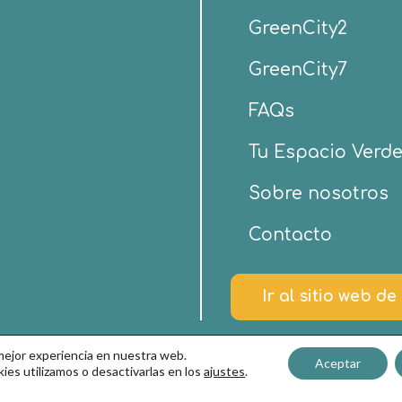
GreenCity2
GreenCity7
FAQs
Tu Espacio Verd
Sobre nosotros
Contacto
Ir al sitio web d
 mejor experiencia en nuestra web.
Aceptar
es utilizamos o desactivarlas en los
ajustes
.
ndiciones de Uso y Política de Privacidad
–
Política de c