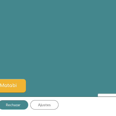
e
e Matabi
Rechazar
Ajustes
ookies