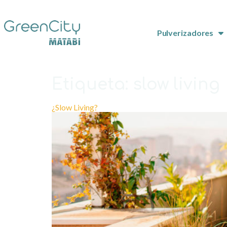
Pulverizadores
Etiqueta:
slow living
¿Slow Living?