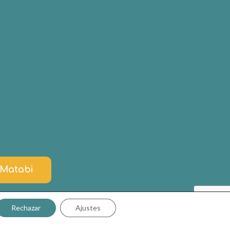
e
e Matabi
Rechazar
Ajustes
ookies