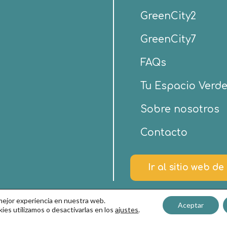
GreenCity2
GreenCity7
FAQs
Tu Espacio Verd
Sobre nosotros
Contacto
Ir al sitio web d
 mejor experiencia en nuestra web.
Aceptar
es utilizamos o desactivarlas en los
ajustes
.
ndiciones de Uso y Política de Privacidad
–
Política de c