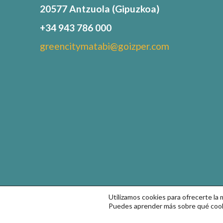
20577 Antzuola (Gipuzkoa)
+34 943 786 000
greencitymatabi@goizper.com
Utilizamos cookies para ofrecerte la
Puedes aprender más sobre qué cooki
© Goizper Group 2022. Todos los derechos reservados.
Co