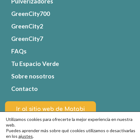
Pulverizadores
GreenCity700
GreenCity2
GreenCity7
FAQs
Tu Espacio Verde
Sobre nosotros
Contacto
Ir al sitio web de Matabi
Utilizamos cookies para ofrecerte la mejor experiencia en nuestra
web.
Puedes aprender más sobre qué cookies utilizamos o desactivarlas
© Goizper Group 2022. Todos los derechos
en los
ajustes
.