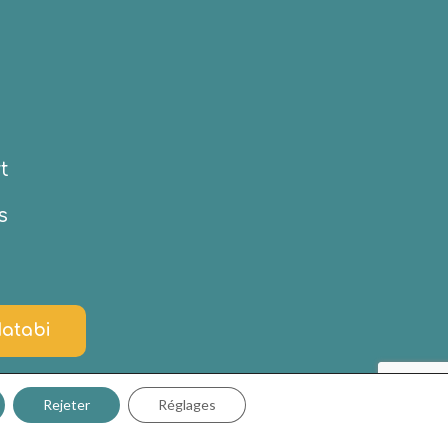
t
s
Matabi
Rejeter
Réglages
 matière de