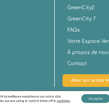
GreenCity2
GreenCity 7
FAQs
Votre Espace Ver
À propos de nou
Contact
Aller sur le site 
ir la meilleure expérience sur notre site.
Accepter
es we are using or switch them off in
settings
.
’utilisation et politique de confidentialité
–
Politique en