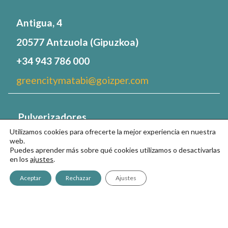
Antigua, 4
20577 Antzuola (Gipuzkoa)
+34 943 786 000
greencitymatabi@goizper.com
Pulverizadores
Utilizamos cookies para ofrecerte la mejor experiencia en nuestra
GreenCity700
web.
Puedes aprender más sobre qué cookies utilizamos o desactivarlas
GreenCity2
en los
ajustes
.
GreenCity7
Aceptar
Rechazar
Ajustes
FAQs
Tu Espacio Verde